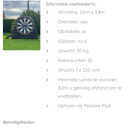
I
nformatie voetbaldarts:
Afmeting: 3,0m x 3,4m
Overdekt: nee
Obstakels: ja
Glijbaan: n.v.t.
Gewicht: 30 kg
Ankerpunten: 10
Stroom: 1 x 220 volt
Minimale ruimte te voorzien:
4,0m x genoeg afstand om te
voetballen
Ophalen bij Madam Plak
Benodigdheden: