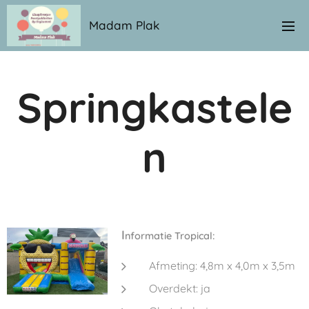
Madam Plak
Springkastele
n
I
nformatie Tropical:
Afmeting: 4,8m x 4,0m x 3,5m
Overdekt: ja